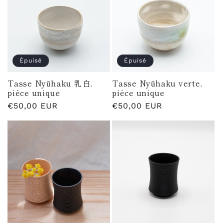
Épuisé
Épuisé
Tasse Nyūhaku 乳白,
Tasse Nyūhaku verte,
pièce unique
pièce unique
Prix
€50,00 EUR
Prix
€50,00 EUR
habituel
habituel