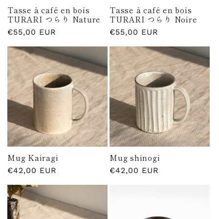
Tasse à café en bois
Tasse à café en bois
TURARI つらり Nature
TURARI つらり Noire
Prix
€55,00 EUR
Prix
€55,00 EUR
habituel
habituel
Mug Kairagi
Mug shinogi
Prix
€42,00 EUR
Prix
€42,00 EUR
habituel
habituel