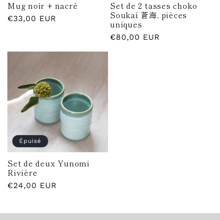
Mug noir + nacré
Set de 2 tasses choko
Soukai 蒼海, pièces
Prix
€33,00 EUR
uniques
habituel
Prix
€80,00 EUR
habituel
Épuisé
Set de deux Yunomi
Rivière
Prix
€24,00 EUR
habituel