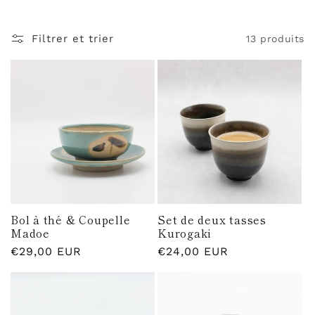
t
i
Filtrer et trier
13 produits
o
n
:
Bol à thé & Coupelle
Set de deux tasses
Madoe
Kurogaki
Prix
€29,00 EUR
Prix
€24,00 EUR
habituel
habituel