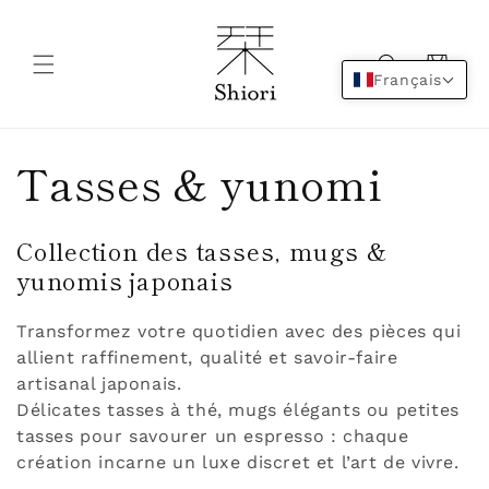
et
passer
au
contenu
Panier
Français
C
Tasses & yunomi
o
Collection des tasses, mugs &
l
yunomis japonais
l
Transformez votre quotidien avec des pièces qui
allient raffinement, qualité et savoir-faire
e
artisanal japonais.
Délicates tasses à thé, mugs élégants ou petites
c
tasses pour savourer un espresso : chaque
création incarne un luxe discret et l’art de vivre.