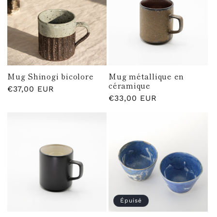
Mug Shinogi bicolore
Mug métallique en
céramique
Prix
€37,00 EUR
Prix
€33,00 EUR
habituel
habituel
Épuisé