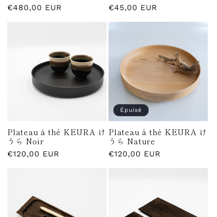
Prix
€480,00 EUR
Prix
€45,00 EUR
habituel
habituel
Épuisé
Plateau à thé KEURA け
Plateau à thé KEURA け
うら Noir
うら Nature
Prix
€120,00 EUR
Prix
€120,00 EUR
habituel
habituel