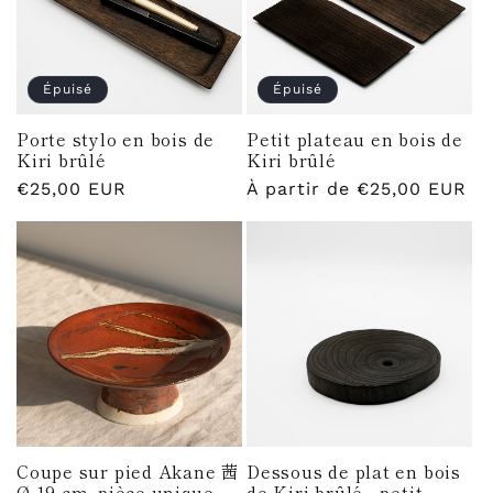
Épuisé
Épuisé
Porte stylo en bois de
Petit plateau en bois de
Kiri brûlé
Kiri brûlé
Prix
€25,00 EUR
Prix
À partir de €25,00 EUR
habituel
habituel
Coupe sur pied Akane 茜
Dessous de plat en bois
Ø 19 cm, pièce unique
de Kiri brûlé - petit