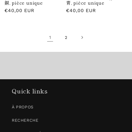
銅, pièce unique
青, pièce unique
Prix
€40,00 EUR
Prix
€40,00 EUR
habituel
habituel
1
2
Quick links
À PROPOS
RECHERCHE