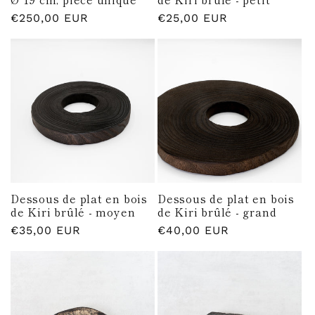
Prix
€250,00 EUR
Prix
€25,00 EUR
habituel
habituel
Dessous de plat en bois
Dessous de plat en bois
de Kiri brûlé - moyen
de Kiri brûlé - grand
Prix
€35,00 EUR
Prix
€40,00 EUR
habituel
habituel