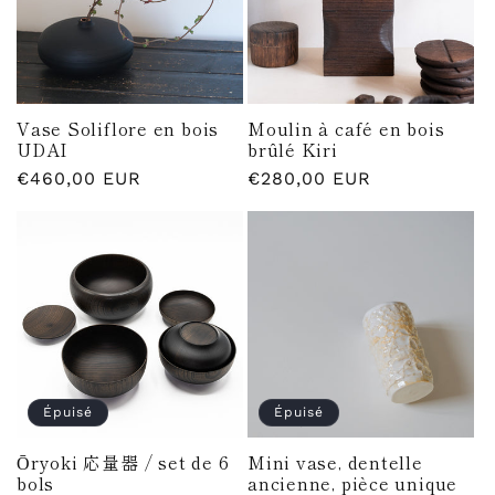
t
i
o
Vase Soliflore en bois
Moulin à café en bois
n
UDAI
brûlé Kiri
Prix
€460,00 EUR
Prix
€280,00 EUR
:
habituel
habituel
Épuisé
Épuisé
Ōryoki 応量器 / set de 6
Mini vase, dentelle
bols
ancienne, pièce unique