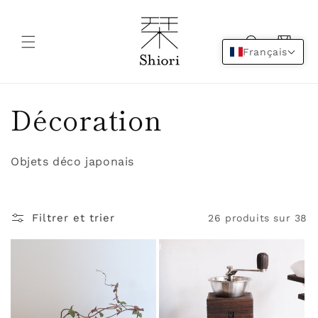
et
passer
au
contenu
Panier
Français
C
Décoration
o
Objets déco japonais
l
l
Filtrer et trier
26 produits sur 38
e
c