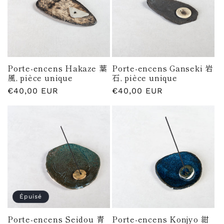
Porte-encens Hakaze 葉
Porte-encens Ganseki 岩
風, pièce unique
石, pièce unique
Prix
€40,00 EUR
Prix
€40,00 EUR
habituel
habituel
Épuisé
Porte-encens Seidou 青
Porte-encens Konjyo 紺