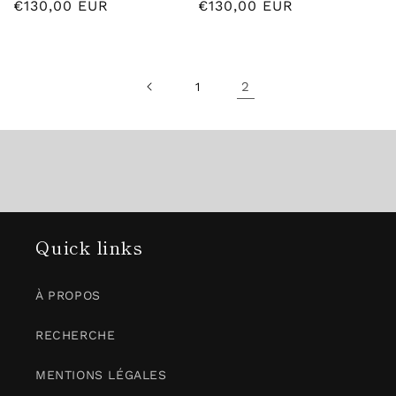
Prix
€130,00 EUR
Prix
€130,00 EUR
habituel
habituel
2
1
Quick links
À PROPOS
RECHERCHE
MENTIONS LÉGALES