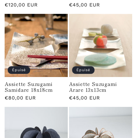
Prix
€120,00 EUR
Prix
€45,00 EUR
habituel
habituel
Épuisé
Épuisé
Assiette Suzugami
Assiette Suzugami
Samidare 18x18cm
Arare 13x13cm
Prix
€80,00 EUR
Prix
€45,00 EUR
habituel
habituel