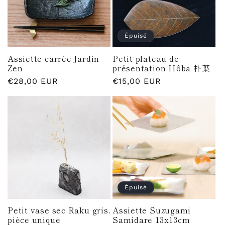
t
i
Épuisé
o
Assiette carrée Jardin
Petit plateau de
n
Zen
présentation Hôba 朴葉
Prix
€28,00 EUR
Prix
€15,00 EUR
:
habituel
habituel
Épuisé
Petit vase sec Raku gris,
Assiette Suzugami
pièce unique
Samidare 13x13cm