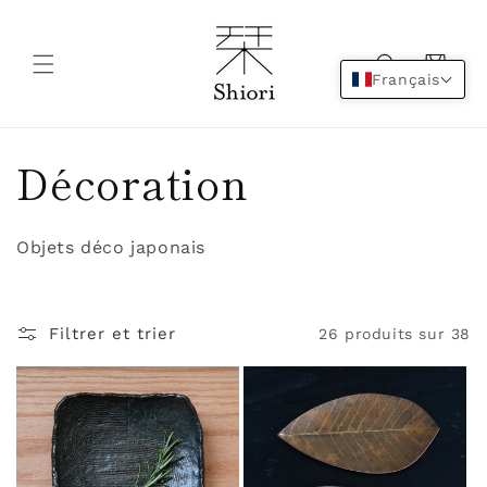
et
passer
au
contenu
Panier
Français
C
Décoration
o
Objets déco japonais
l
l
Filtrer et trier
26 produits sur 38
e
c