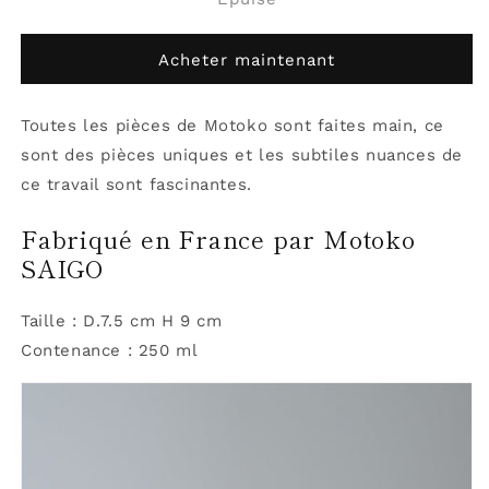
Yuomi
Yuomi
Blanc
Blanc
Acheter maintenant
bleu
bleu
Toutes les pièces de Motoko sont faites main, ce
sont des pièces uniques et les subtiles nuances de
ce travail sont fascinantes.
Fabriqué en France par Motoko
SAIGO
Taille : D.7.5 cm H 9 cm
Contenance : 250 ml