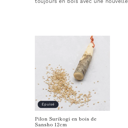
toujours en bois avec une nouvelle
e
c
t
i
o
n
Épuisé
:
Pilon Surikogi en bois de
Sansho 12cm