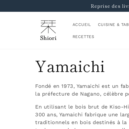
et
Reprise des liv
passer
au
contenu
ACCUEIL
CUISINE & TA
RECETTES
C
Yamaichi
o
Fondé en 1973, Yamaichi est un fab
la préfecture de Nagano, célèbre p
l
En utilisant le bois brut de Kiso-H
l
300 ans, Yamaichi fabrique une la
traditionnels en bois destinés à la