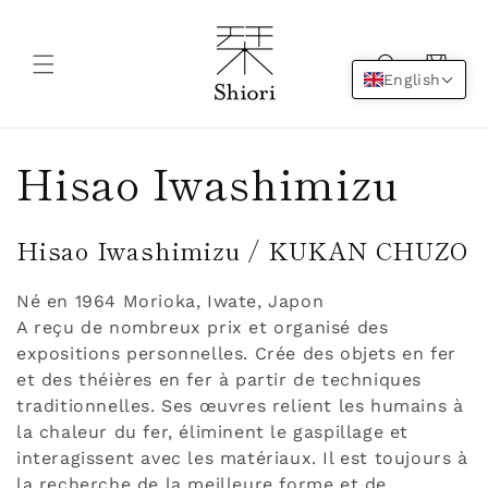
Skip to
content
Cart
English
C
Hisao Iwashimizu
o
Hisao Iwashimizu / KUKAN CHUZO
l
Né en 1964 Morioka, Iwate, Japon
l
A reçu de nombreux prix et organisé des
expositions personnelles. Crée des objets en fer
e
et des théières en fer à partir de techniques
traditionnelles. Ses œuvres relient les humains à
c
la chaleur du fer, éliminent le gaspillage et
interagissent avec les matériaux. Il est toujours à
la recherche de la meilleure forme et de