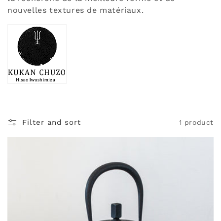
t
nouvelles textures de matériaux.
i
o
n
:
Filter and sort
1 product