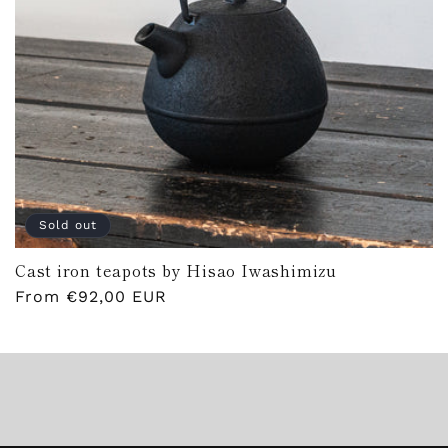
Sold out
Cast iron teapots by Hisao Iwashimizu
Regular
From €92,00 EUR
price