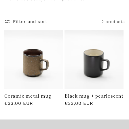
t
i
Filter and sort
2 products
o
n
:
Ceramic metal mug
Black mug + pearlescent
Regular
€33,00 EUR
Regular
€33,00 EUR
price
price