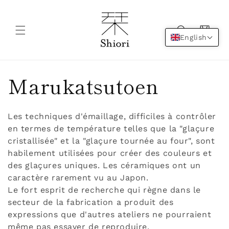
Skip to
content
Cart
English
C
Marukatsutoen
o
Les techniques d'émaillage, difficiles à contrôler
l
en termes de température telles que la "glaçure
cristallisée" et la "glaçure tournée au four", sont
l
habilement utilisées pour créer des couleurs et
des glaçures uniques. Les céramiques ont un
e
caractère rarement vu au Japon.
Le fort esprit de recherche qui règne dans le
c
secteur de la fabrication a produit des
expressions que d'autres ateliers ne pourraient
même pas essayer de reproduire.